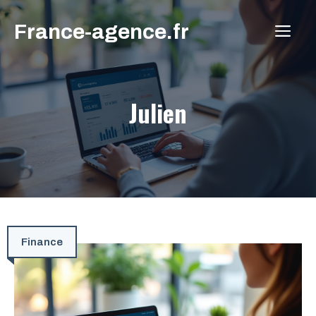
Aller
France-agence.fr
au
ME
contenu
Julien
Finance