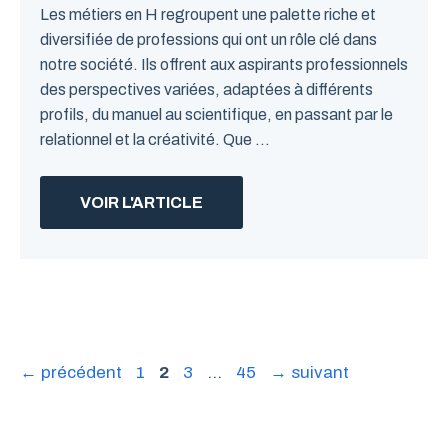
Les métiers en H regroupent une palette riche et
diversifiée de professions qui ont un rôle clé dans
notre société. Ils offrent aux aspirants professionnels
des perspectives variées, adaptées à différents
profils, du manuel au scientifique, en passant par le
relationnel et la créativité. Que ...
VOIR L'ARTICLE
Page
Page
Page
Page
←
précédent
1
2
3
…
45
→
suivant