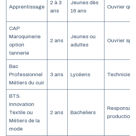
2 à 3
Jeunes dès
Apprentissage
Ouvrier qual
ans
16 ans
CAP
Maroquinerie
Jeunes ou
2 ans
Ouvrier spéc
option
adultes
tannerie
Bac
Professionnel
3 ans
Lycéens
Technicien
Métiers du cuir
BTS
Innovation
Responsabl
Textile ou
2 ans
Bacheliers
production
Métiers de la
mode