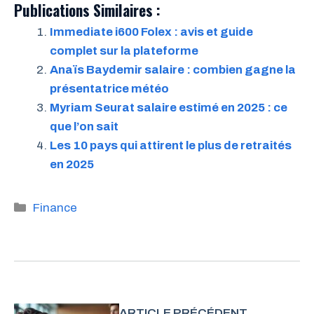
Publications Similaires :
Immediate i600 Folex : avis et guide
complet sur la plateforme
Anaïs Baydemir salaire : combien gagne la
présentatrice météo
Myriam Seurat salaire estimé en 2025 : ce
que l’on sait
Les 10 pays qui attirent le plus de retraités
en 2025
Catégories
Finance
ARTICLE PRÉCÉDENT