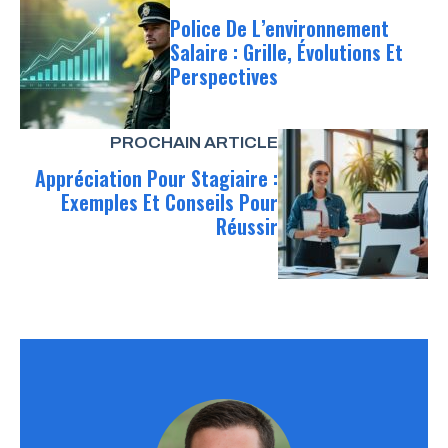
Police De L’environnement
Salaire : Grille, Évolutions Et
Perspectives
PROCHAIN ARTICLE
Appréciation Pour Stagiaire :
Exemples Et Conseils Pour
Réussir